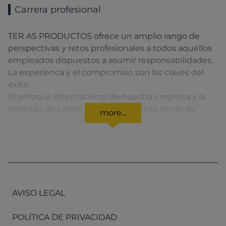
Carrera profesional
TER AS PRODUCTOS ofrece un amplio rango de
perspectivas y retos profesionales a todos aquellos
empleados dispuestos a asumir responsabilidades.
La experienca y el compromiso son las claves del
éxito.
El enfoque internacional de nuestra empresa y la
variedad de tareas ofrecen un amplio rango de
more...
perspectivas profesionales y oportunidades de
éxito.
Confiamos en tus puntos fuertes para formar parte
de nuestro equipo en una empresa con orientación
de futuro con el objetivo de seguir siendo la primera
opción para nuestros clientes y proveedores.
AVISO LEGAL
Para tus consulas de empleo, visita
POLÍTICA DE PRIVACIDAD